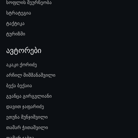
სოფლის მეურნეობა
სტრატეგია
ტაქტიკა
ტურიზმი
ავტორები
აკაკი ქორიძე
არჩილ შიშმანაშვილი
ბექა ბექაია
გვანცა გირგვლიანი
დავით ჯაფარიძე
ეთუნა მუნჯიშვილი
თამარ ჭითაშვილი
თამარ ჯაბუა