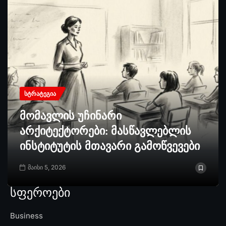
ᲡᲢᲠᲐᲢᲔᲒᲘᲐ
მომავლის უჩინარი
არქიტექტორები: მასწავლებლის
ინსტიტუტის მთავარი გამოწვევები
მაისი 5, 2026
სფეროები
Business