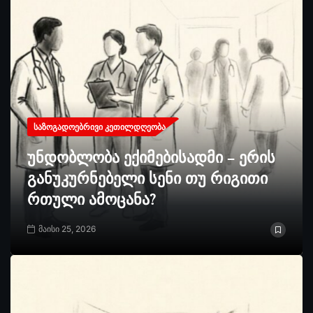
ᲡᲐᲖᲝᲒᲐᲓᲝᲔᲑᲠᲘᲕᲘ ᲙᲔᲗᲘᲚᲓᲦᲔᲝᲑᲐ
უნდობლობა ექიმებისადმი – ერის
განუკურნებელი სენი თუ რიგითი
რთული ამოცანა?
მაისი 25, 2026