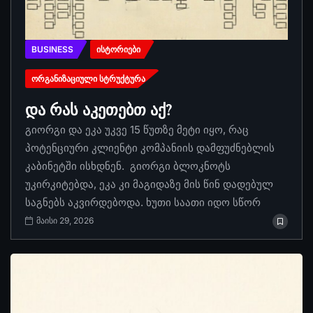
BUSINESS
ᲘᲡᲢᲝᲠᲘᲔᲑᲘ
ᲝᲠᲒᲐᲜᲘᲖᲐᲪᲘᲣᲚᲘ ᲡᲢᲠᲣᲥᲢᲣᲠᲐ
და რას აკეთებთ აქ?
გიორგი და ეკა უკვე 15 წუთზე მეტი იყო, რაც
პოტენციური კლიენტი კომპანიის დამფუძნებლის
კაბინეტში ისხდნენ. გიორგი ბლოკნოტს
უკირკიტებდა, ეკა კი მაგიდაზე მის წინ დადებულ
საგნებს აკვირდებოდა. ხუთი საათი იდო სწორ
მაისი 29, 2026