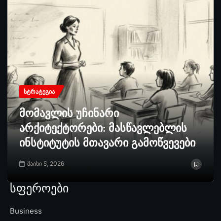
ᲡᲢᲠᲐᲢᲔᲒᲘᲐ
მომავლის უჩინარი
არქიტექტორები: მასწავლებლის
ინსტიტუტის მთავარი გამოწვევები
მაისი 5, 2026
სფეროები
Business