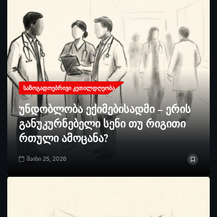
ᲡᲐᲖᲝᲒᲐᲓᲝᲔᲑᲠᲘᲕᲘ ᲙᲔᲗᲘᲚᲓᲦᲔᲝᲑᲐ
უნდობლობა ექიმებისადმი – ერის
განუკურნებელი სენი თუ რიგითი
რთული ამოცანა?
მაისი 25, 2026