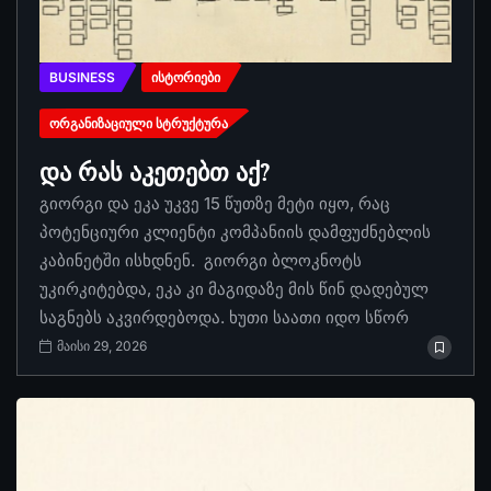
BUSINESS
ᲘᲡᲢᲝᲠᲘᲔᲑᲘ
ᲝᲠᲒᲐᲜᲘᲖᲐᲪᲘᲣᲚᲘ ᲡᲢᲠᲣᲥᲢᲣᲠᲐ
და რას აკეთებთ აქ?
გიორგი და ეკა უკვე 15 წუთზე მეტი იყო, რაც
პოტენციური კლიენტი კომპანიის დამფუძნებლის
კაბინეტში ისხდნენ. გიორგი ბლოკნოტს
უკირკიტებდა, ეკა კი მაგიდაზე მის წინ დადებულ
საგნებს აკვირდებოდა. ხუთი საათი იდო სწორ
მაისი 29, 2026