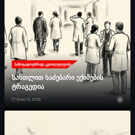
ᲡᲐᲖᲝᲒᲐᲓᲝᲔᲑᲠᲘᲕᲘ ᲙᲔᲗᲘᲚᲓᲦᲔᲝᲑᲐ
სანთლით საძებარი ექიმების
ტრაგედია
მაისი 12, 2026