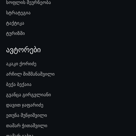
სოფლის მეურნეობა
სტრატეგია
ტაქტიკა
ტურიზმი
ავტორები
აკაკი ქორიძე
არჩილ შიშმანაშვილი
ბექა ბექაია
გვანცა გირგვლიანი
დავით ჯაფარიძე
ეთუნა მუნჯიშვილი
თამარ ჭითაშვილი
თამარ ჯაბუა