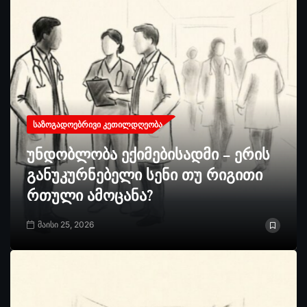
ᲡᲐᲖᲝᲒᲐᲓᲝᲔᲑᲠᲘᲕᲘ ᲙᲔᲗᲘᲚᲓᲦᲔᲝᲑᲐ
უნდობლობა ექიმებისადმი – ერის
განუკურნებელი სენი თუ რიგითი
რთული ამოცანა?
მაისი 25, 2026