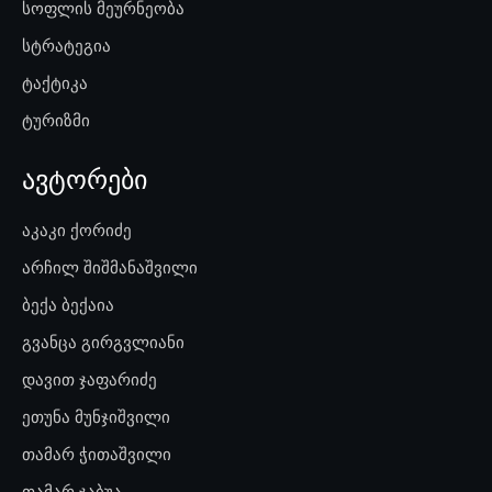
სოფლის მეურნეობა
სტრატეგია
ტაქტიკა
ტურიზმი
ავტორები
აკაკი ქორიძე
არჩილ შიშმანაშვილი
ბექა ბექაია
გვანცა გირგვლიანი
დავით ჯაფარიძე
ეთუნა მუნჯიშვილი
თამარ ჭითაშვილი
თამარ ჯაბუა