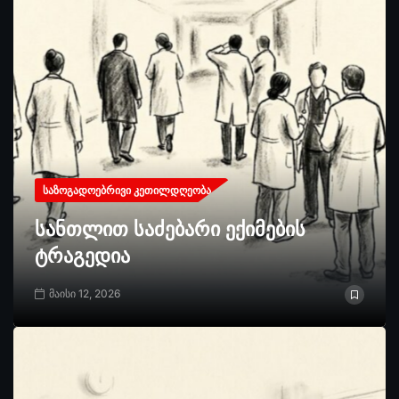
ᲡᲐᲖᲝᲒᲐᲓᲝᲔᲑᲠᲘᲕᲘ ᲙᲔᲗᲘᲚᲓᲦᲔᲝᲑᲐ
სანთლით საძებარი ექიმების
ტრაგედია
მაისი 12, 2026