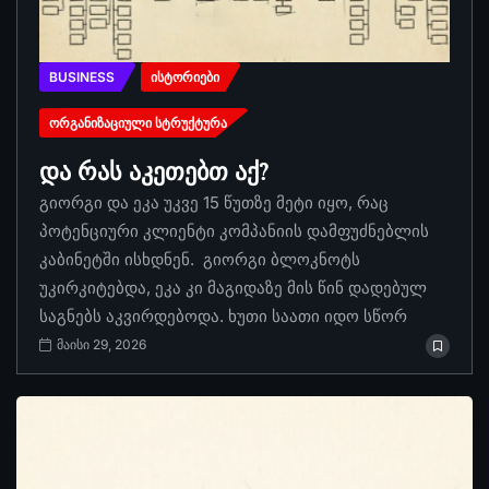
BUSINESS
ᲘᲡᲢᲝᲠᲘᲔᲑᲘ
ᲝᲠᲒᲐᲜᲘᲖᲐᲪᲘᲣᲚᲘ ᲡᲢᲠᲣᲥᲢᲣᲠᲐ
და რას აკეთებთ აქ?
გიორგი და ეკა უკვე 15 წუთზე მეტი იყო, რაც
პოტენციური კლიენტი კომპანიის დამფუძნებლის
კაბინეტში ისხდნენ. გიორგი ბლოკნოტს
უკირკიტებდა, ეკა კი მაგიდაზე მის წინ დადებულ
საგნებს აკვირდებოდა. ხუთი საათი იდო სწორ
მაისი 29, 2026