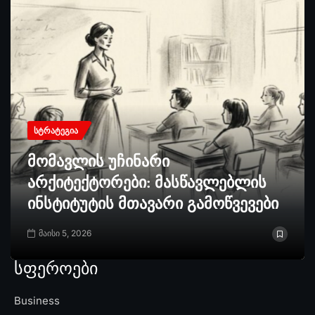
ᲡᲢᲠᲐᲢᲔᲒᲘᲐ
მომავლის უჩინარი
არქიტექტორები: მასწავლებლის
ინსტიტუტის მთავარი გამოწვევები
მაისი 5, 2026
სფეროები
Business