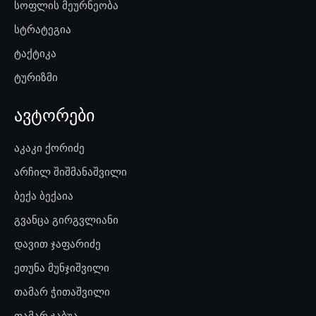
სოფლის მეურნეობა
სტრატეგია
ტაქტიკა
ტურიზმი
ავტორები
აკაკი ქორიძე
არჩილ შიშმანაშვილი
ბექა ბექაია
გვანცა გირგვლიანი
დავით ჯაფარიძე
ეთუნა მუნჯიშვილი
თამარ ჭითაშვილი
თამარ ჯაბუა