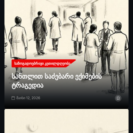
ᲡᲐᲖᲝᲒᲐᲓᲝᲔᲑᲠᲘᲕᲘ ᲙᲔᲗᲘᲚᲓᲦᲔᲝᲑᲐ
სანთლით საძებარი ექიმების
ტრაგედია
მაისი 12, 2026