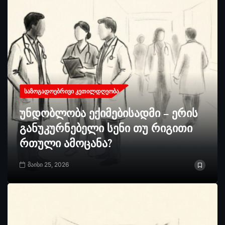
ᲡᲐᲖᲝᲒᲐᲓᲝᲔᲑᲠᲘᲕᲘ ᲙᲔᲗᲘᲚᲓᲦᲔᲝᲑᲐ
უნდობლობა ექიმებისადმი – ერის
განუკურნებელი სენი თუ რიგითი
რთული ამოცანა?
მაისი 25, 2026