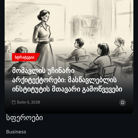
ᲡᲢᲠᲐᲢᲔᲒᲘᲐ
მომავლის უჩინარი
არქიტექტორები: მასწავლებლის
ინსტიტუტის მთავარი გამოწვევები
მაისი 5, 2026
სფეროები
Business