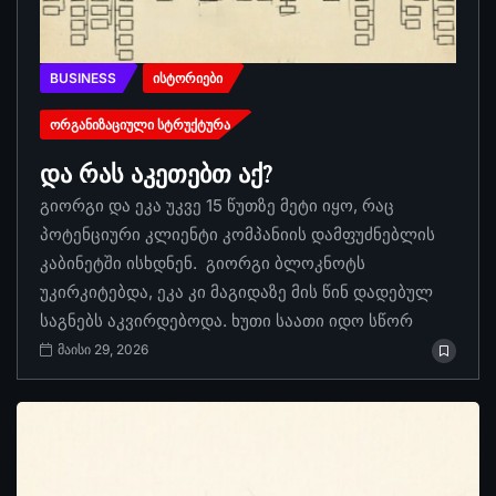
BUSINESS
ᲘᲡᲢᲝᲠᲘᲔᲑᲘ
ᲝᲠᲒᲐᲜᲘᲖᲐᲪᲘᲣᲚᲘ ᲡᲢᲠᲣᲥᲢᲣᲠᲐ
და რას აკეთებთ აქ?
გიორგი და ეკა უკვე 15 წუთზე მეტი იყო, რაც
პოტენციური კლიენტი კომპანიის დამფუძნებლის
კაბინეტში ისხდნენ. გიორგი ბლოკნოტს
უკირკიტებდა, ეკა კი მაგიდაზე მის წინ დადებულ
საგნებს აკვირდებოდა. ხუთი საათი იდო სწორ
მაისი 29, 2026