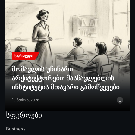
ᲡᲢᲠᲐᲢᲔᲒᲘᲐ
მომავლის უჩინარი
არქიტექტორები: მასწავლებლის
ინსტიტუტის მთავარი გამოწვევები
მაისი 5, 2026
სფეროები
Business