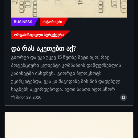
BUSINESS
ᲘᲡᲢᲝᲠᲘᲔᲑᲘ
ᲝᲠᲒᲐᲜᲘᲖᲐᲪᲘᲣᲚᲘ ᲡᲢᲠᲣᲥᲢᲣᲠᲐ
და რას აკეთებთ აქ?
გიორგი და ეკა უკვე 15 წუთზე მეტი იყო, რაც
პოტენციური კლიენტი კომპანიის დამფუძნებლის
კაბინეტში ისხდნენ. გიორგი ბლოკნოტს
უკირკიტებდა, ეკა კი მაგიდაზე მის წინ დადებულ
საგნებს აკვირდებოდა. ხუთი საათი იდო სწორ
მაისი 29, 2026