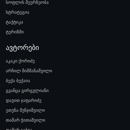
სოფლის მეურნეობა
სტრატეგია
ტაქტიკა
ტურიზმი
ავტორები
აკაკი ქორიძე
არჩილ შიშმანაშვილი
ბექა ბექაია
გვანცა გირგვლიანი
დავით ჯაფარიძე
ეთუნა მუნჯიშვილი
თამარ ჭითაშვილი
თამარ ჯაბუა