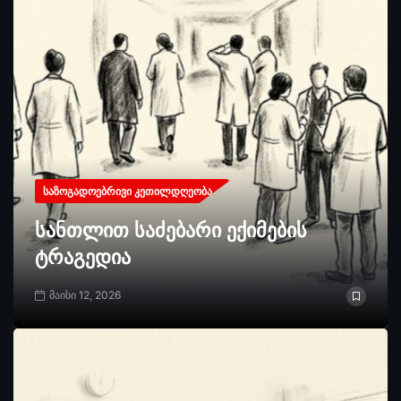
ᲡᲐᲖᲝᲒᲐᲓᲝᲔᲑᲠᲘᲕᲘ ᲙᲔᲗᲘᲚᲓᲦᲔᲝᲑᲐ
სანთლით საძებარი ექიმების
ტრაგედია
მაისი 12, 2026