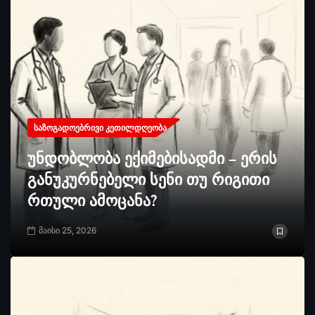
ᲡᲐᲖᲝᲒᲐᲓᲝᲔᲑᲠᲘᲕᲘ ᲙᲔᲗᲘᲚᲓᲦᲔᲝᲑᲐ
უნდობლობა ექიმებისადმი – ერის
განუკურნებელი სენი თუ რიგითი
რთული ამოცანა?
მაისი 25, 2026