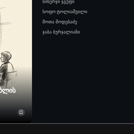
სინერჯი ჯგუფი
სოფო ტოლიაშვილი
შოთა მოდებაძე
ჯაბა ბურჯალიანი
ებლის