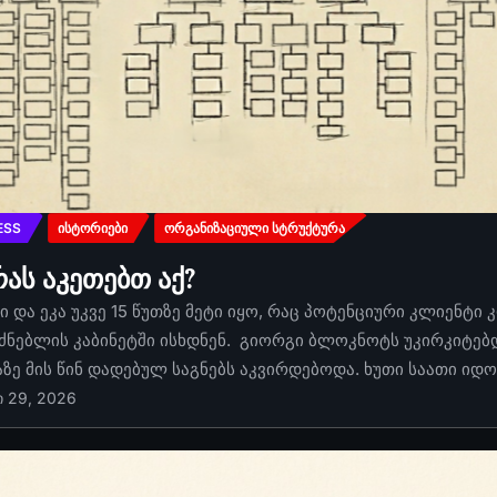
ESS
ᲘᲡᲢᲝᲠᲘᲔᲑᲘ
ᲝᲠᲒᲐᲜᲘᲖᲐᲪᲘᲣᲚᲘ ᲡᲢᲠᲣᲥᲢᲣᲠᲐ
რას აკეთებთ აქ?
 და ეკა უკვე 15 წუთზე მეტი იყო, რაც პოტენციური კლიენტი 
ძნებლის კაბინეტში ისხდნენ. გიორგი ბლოკნოტს უკირკიტებდა
აზე მის წინ დადებულ საგნებს აკვირდებოდა. ხუთი საათი იდ
ი 29, 2026