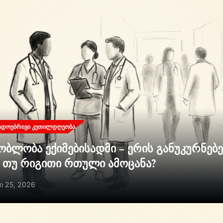
ᲐᲓᲝᲔᲑᲠᲘᲕᲘ ᲙᲔᲗᲘᲚᲓᲦᲔᲝᲑᲐ
ობლობა ექიმებისადმი – ერის განუკურნებ
ი თუ რიგითი რთული ამოცანა?
ი 25, 2026