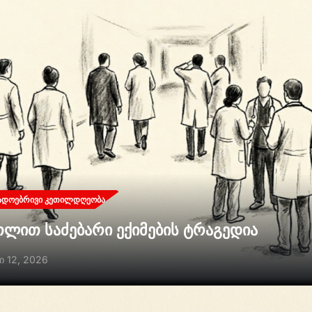
ᲐᲓᲝᲔᲑᲠᲘᲕᲘ ᲙᲔᲗᲘᲚᲓᲦᲔᲝᲑᲐ
თლით საძებარი ექიმების ტრაგედია
ი 12, 2026