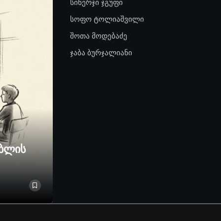
სინერჯი ჯგუფი
სოფო ტოლიაშვილი
შოთა მოდებაძე
ჯაბა ბურჯალიანი
ებლის