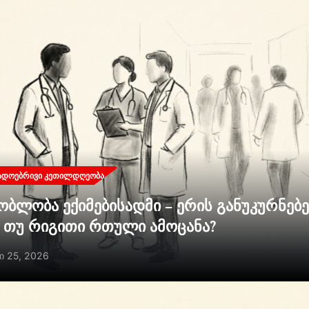
ᲐᲓᲝᲔᲑᲠᲘᲕᲘ ᲙᲔᲗᲘᲚᲓᲦᲔᲝᲑᲐ
ობლობა ექიმებისადმი – ერის განუკურნებ
ი თუ რიგითი რთული ამოცანა?
ი 25, 2026