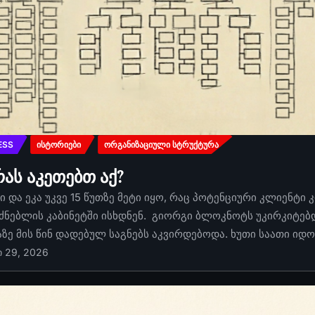
ESS
ᲘᲡᲢᲝᲠᲘᲔᲑᲘ
ᲝᲠᲒᲐᲜᲘᲖᲐᲪᲘᲣᲚᲘ ᲡᲢᲠᲣᲥᲢᲣᲠᲐ
რას აკეთებთ აქ?
 და ეკა უკვე 15 წუთზე მეტი იყო, რაც პოტენციური კლიენტი 
ძნებლის კაბინეტში ისხდნენ. გიორგი ბლოკნოტს უკირკიტებდა
აზე მის წინ დადებულ საგნებს აკვირდებოდა. ხუთი საათი იდ
ი 29, 2026