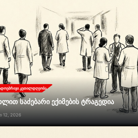
ᲐᲓᲝᲔᲑᲠᲘᲕᲘ ᲙᲔᲗᲘᲚᲓᲦᲔᲝᲑᲐ
თლით საძებარი ექიმების ტრაგედია
ი 12, 2026