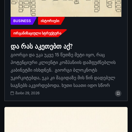
BUSINESS
ᲘᲡᲢᲝᲠᲘᲔᲑᲘ
ᲝᲠᲒᲐᲜᲘᲖᲐᲪᲘᲣᲚᲘ ᲡᲢᲠᲣᲥᲢᲣᲠᲐ
და რას აკეთებთ აქ?
გიორგი და ეკა უკვე 15 წუთზე მეტი იყო, რაც
პოტენციური კლიენტი კომპანიის დამფუძნებლის
კაბინეტში ისხდნენ. გიორგი ბლოკნოტს
უკირკიტებდა, ეკა კი მაგიდაზე მის წინ დადებულ
საგნებს აკვირდებოდა. ხუთი საათი იდო სწორ
მაისი 29, 2026