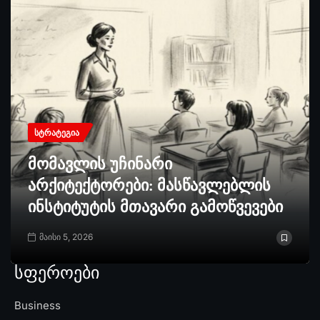
ᲡᲢᲠᲐᲢᲔᲒᲘᲐ
მომავლის უჩინარი
არქიტექტორები: მასწავლებლის
ინსტიტუტის მთავარი გამოწვევები
მაისი 5, 2026
სფეროები
Business