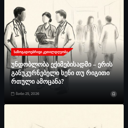
ᲡᲐᲖᲝᲒᲐᲓᲝᲔᲑᲠᲘᲕᲘ ᲙᲔᲗᲘᲚᲓᲦᲔᲝᲑᲐ
უნდობლობა ექიმებისადმი – ერის
განუკურნებელი სენი თუ რიგითი
რთული ამოცანა?
მაისი 25, 2026