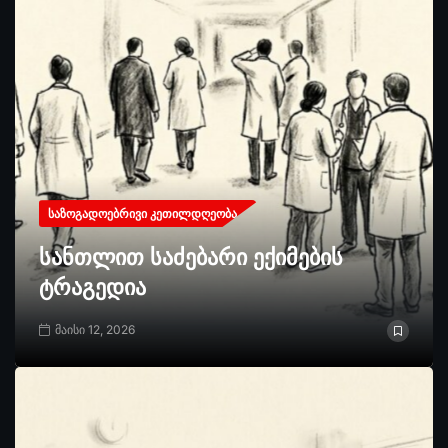
ᲡᲐᲖᲝᲒᲐᲓᲝᲔᲑᲠᲘᲕᲘ ᲙᲔᲗᲘᲚᲓᲦᲔᲝᲑᲐ
სანთლით საძებარი ექიმების
ტრაგედია
მაისი 12, 2026