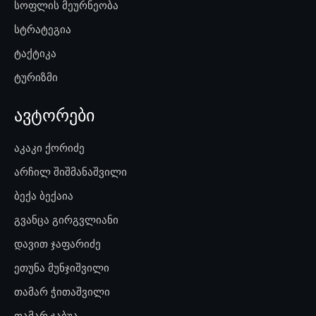
სოფლის მეურნეობა
სტრატეგია
ტაქტიკა
ტურიზმი
ავტორები
აკაკი ქორიძე
არჩილ შიშმანაშვილი
ბექა ბექაია
გვანცა გირგვლიანი
დავით ჯაფარიძე
ეთუნა მუნჯიშვილი
თამარ ჭითაშვილი
თამარ ჯაბუა