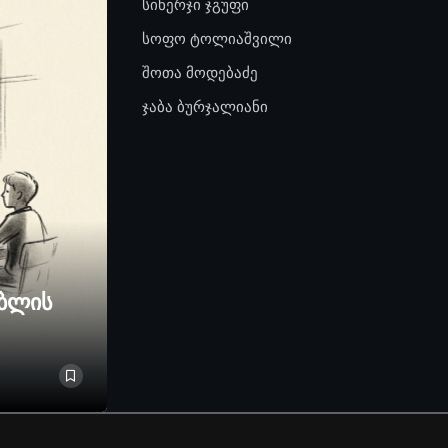
სინერჯი ჯგუფი
სოფო ტოლიაშვილი
შოთა მოდებაძე
ჯაბა ბურჯალიანი
ებლის