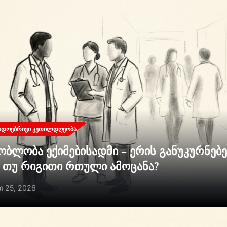
ᲐᲓᲝᲔᲑᲠᲘᲕᲘ ᲙᲔᲗᲘᲚᲓᲦᲔᲝᲑᲐ
ობლობა ექიმებისადმი – ერის განუკურნებ
ი თუ რიგითი რთული ამოცანა?
ი 25, 2026