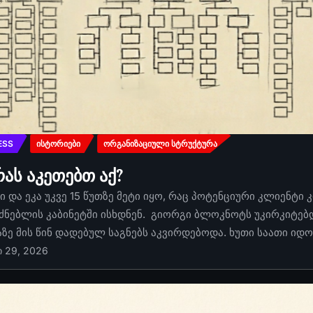
ESS
ᲘᲡᲢᲝᲠᲘᲔᲑᲘ
ᲝᲠᲒᲐᲜᲘᲖᲐᲪᲘᲣᲚᲘ ᲡᲢᲠᲣᲥᲢᲣᲠᲐ
რას აკეთებთ აქ?
 და ეკა უკვე 15 წუთზე მეტი იყო, რაც პოტენციური კლიენტი 
ძნებლის კაბინეტში ისხდნენ. გიორგი ბლოკნოტს უკირკიტებდა
აზე მის წინ დადებულ საგნებს აკვირდებოდა. ხუთი საათი იდ
ი 29, 2026