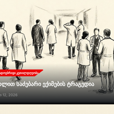
ᲐᲓᲝᲔᲑᲠᲘᲕᲘ ᲙᲔᲗᲘᲚᲓᲦᲔᲝᲑᲐ
თლით საძებარი ექიმების ტრაგედია
ი 12, 2026