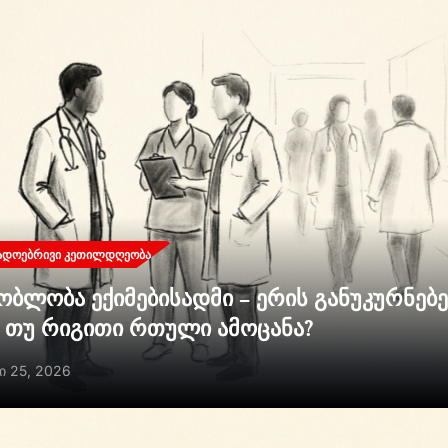
ᲐᲓᲝᲔᲑᲠᲘᲕᲘ ᲙᲔᲗᲘᲚᲓᲦᲔᲝᲑᲐ
ობლობა ექიმებისადმი – ერის განუკურნებ
ი თუ რიგითი რთული ამოცანა?
ი 25, 2026