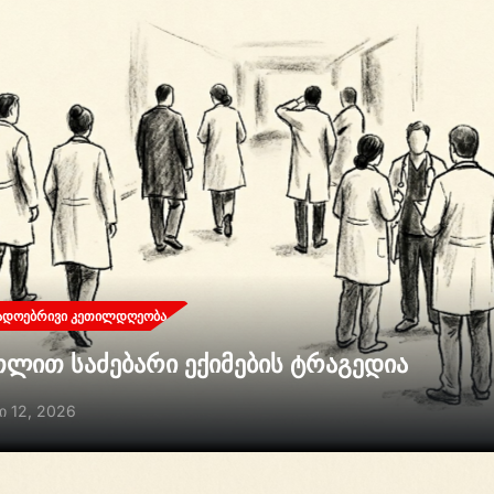
ᲐᲓᲝᲔᲑᲠᲘᲕᲘ ᲙᲔᲗᲘᲚᲓᲦᲔᲝᲑᲐ
თლით საძებარი ექიმების ტრაგედია
ი 12, 2026