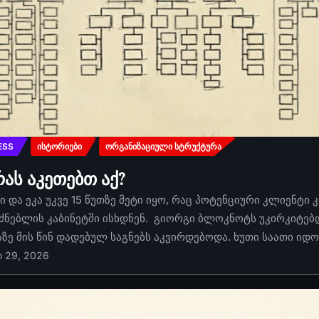
ESS
ᲘᲡᲢᲝᲠᲘᲔᲑᲘ
ᲝᲠᲒᲐᲜᲘᲖᲐᲪᲘᲣᲚᲘ ᲡᲢᲠᲣᲥᲢᲣᲠᲐ
რას აკეთებთ აქ?
 და ეკა უკვე 15 წუთზე მეტი იყო, რაც პოტენციური კლიენტი 
ძნებლის კაბინეტში ისხდნენ. გიორგი ბლოკნოტს უკირკიტებდა
აზე მის წინ დადებულ საგნებს აკვირდებოდა. ხუთი საათი იდ
ი 29, 2026