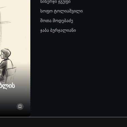
სინერჯი ჯგუფი
სოფო ტოლიაშვილი
შოთა მოდებაძე
ჯაბა ბურჯალიანი
ებლის