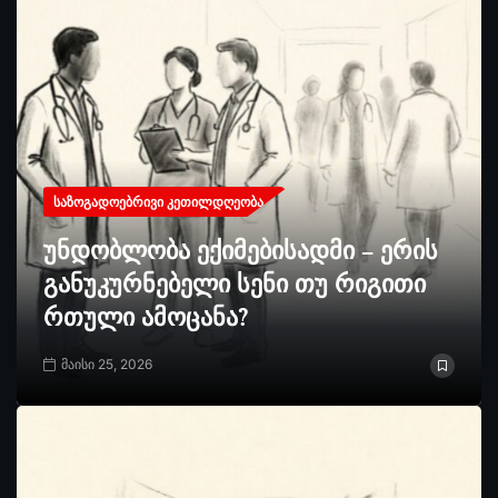
ᲡᲐᲖᲝᲒᲐᲓᲝᲔᲑᲠᲘᲕᲘ ᲙᲔᲗᲘᲚᲓᲦᲔᲝᲑᲐ
უნდობლობა ექიმებისადმი – ერის
განუკურნებელი სენი თუ რიგითი
რთული ამოცანა?
მაისი 25, 2026