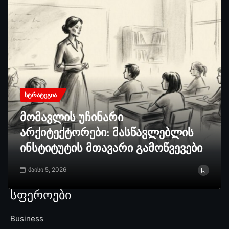
ᲡᲢᲠᲐᲢᲔᲒᲘᲐ
მომავლის უჩინარი
არქიტექტორები: მასწავლებლის
ინსტიტუტის მთავარი გამოწვევები
მაისი 5, 2026
სფეროები
Business