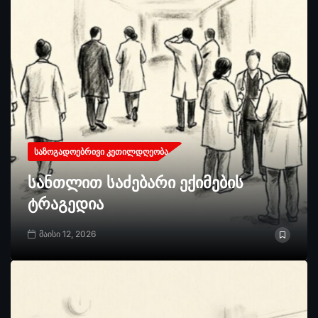
ᲡᲐᲖᲝᲒᲐᲓᲝᲔᲑᲠᲘᲕᲘ ᲙᲔᲗᲘᲚᲓᲦᲔᲝᲑᲐ
სანთლით საძებარი ექიმების
ტრაგედია
მაისი 12, 2026