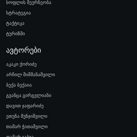
სოფლის მეურნეობა
სტრატეგია
ტაქტიკა
ტურიზმი
ავტორები
აკაკი ქორიძე
არჩილ შიშმანაშვილი
ბექა ბექაია
გვანცა გირგვლიანი
დავით ჯაფარიძე
ეთუნა მუნჯიშვილი
თამარ ჭითაშვილი
თამარ ჯაბუა