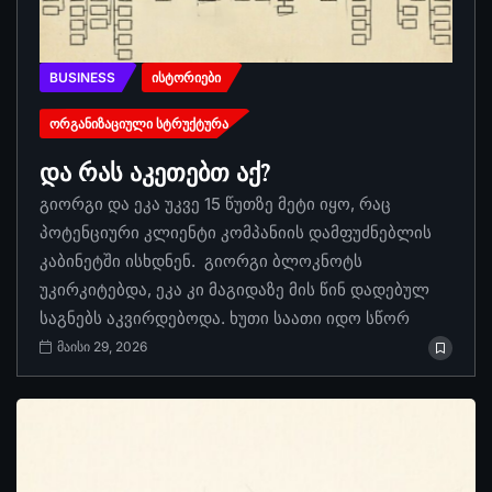
BUSINESS
ᲘᲡᲢᲝᲠᲘᲔᲑᲘ
ᲝᲠᲒᲐᲜᲘᲖᲐᲪᲘᲣᲚᲘ ᲡᲢᲠᲣᲥᲢᲣᲠᲐ
და რას აკეთებთ აქ?
გიორგი და ეკა უკვე 15 წუთზე მეტი იყო, რაც
პოტენციური კლიენტი კომპანიის დამფუძნებლის
კაბინეტში ისხდნენ. გიორგი ბლოკნოტს
უკირკიტებდა, ეკა კი მაგიდაზე მის წინ დადებულ
საგნებს აკვირდებოდა. ხუთი საათი იდო სწორ
მაისი 29, 2026