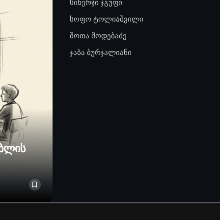
სინერჯი ჯგუფი
სოფო ტოლიაშვილი
შოთა მოდებაძე
ჯაბა ბურჯალიანი
ებლის