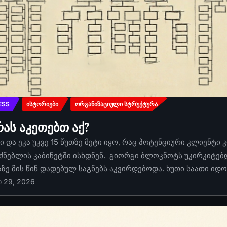
ESS
ᲘᲡᲢᲝᲠᲘᲔᲑᲘ
ᲝᲠᲒᲐᲜᲘᲖᲐᲪᲘᲣᲚᲘ ᲡᲢᲠᲣᲥᲢᲣᲠᲐ
რას აკეთებთ აქ?
 და ეკა უკვე 15 წუთზე მეტი იყო, რაც პოტენციური კლიენტი 
ძნებლის კაბინეტში ისხდნენ. გიორგი ბლოკნოტს უკირკიტებდა
აზე მის წინ დადებულ საგნებს აკვირდებოდა. ხუთი საათი იდ
ი 29, 2026