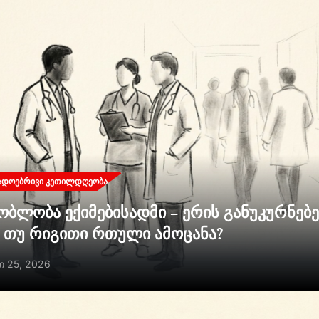
ᲐᲓᲝᲔᲑᲠᲘᲕᲘ ᲙᲔᲗᲘᲚᲓᲦᲔᲝᲑᲐ
ობლობა ექიმებისადმი – ერის განუკურნებ
ი თუ რიგითი რთული ამოცანა?
ი 25, 2026