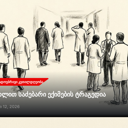
ᲐᲓᲝᲔᲑᲠᲘᲕᲘ ᲙᲔᲗᲘᲚᲓᲦᲔᲝᲑᲐ
თლით საძებარი ექიმების ტრაგედია
ი 12, 2026