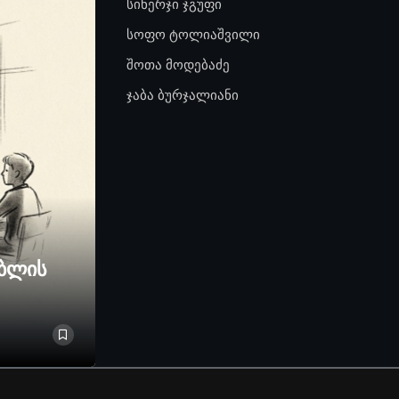
სინერჯი ჯგუფი
სოფო ტოლიაშვილი
შოთა მოდებაძე
ჯაბა ბურჯალიანი
ებლის