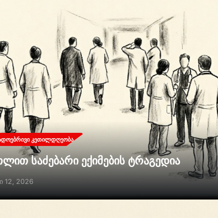
ᲐᲓᲝᲔᲑᲠᲘᲕᲘ ᲙᲔᲗᲘᲚᲓᲦᲔᲝᲑᲐ
თლით საძებარი ექიმების ტრაგედია
ი 12, 2026