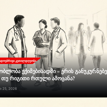
ᲐᲓᲝᲔᲑᲠᲘᲕᲘ ᲙᲔᲗᲘᲚᲓᲦᲔᲝᲑᲐ
ობლობა ექიმებისადმი – ერის განუკურნებ
ი თუ რიგითი რთული ამოცანა?
ი 25, 2026