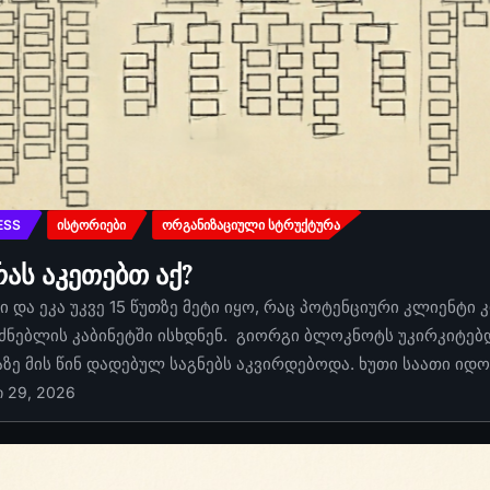
ESS
ᲘᲡᲢᲝᲠᲘᲔᲑᲘ
ᲝᲠᲒᲐᲜᲘᲖᲐᲪᲘᲣᲚᲘ ᲡᲢᲠᲣᲥᲢᲣᲠᲐ
რას აკეთებთ აქ?
 და ეკა უკვე 15 წუთზე მეტი იყო, რაც პოტენციური კლიენტი 
ძნებლის კაბინეტში ისხდნენ. გიორგი ბლოკნოტს უკირკიტებდა
აზე მის წინ დადებულ საგნებს აკვირდებოდა. ხუთი საათი იდ
ი 29, 2026