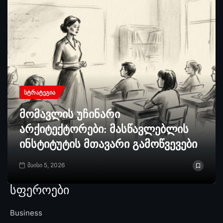
ᲡᲢᲠᲐᲢᲔᲒᲘᲐ
მომავლის უჩინარი
არქიტექტორები: მასწავლებლის
ინსტიტუტის მთავარი გამოწვევები
მაისი 5, 2026
სფეროები
Business