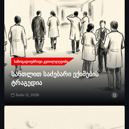
ᲡᲐᲖᲝᲒᲐᲓᲝᲔᲑᲠᲘᲕᲘ ᲙᲔᲗᲘᲚᲓᲦᲔᲝᲑᲐ
სანთლით საძებარი ექიმების
ტრაგედია
მაისი 12, 2026