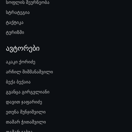
სოფლის მეურნეობა
სტრატეგია
ტაქტიკა
ტურიზმი
ავტორები
აკაკი ქორიძე
არჩილ შიშმანაშვილი
ბექა ბექაია
გვანცა გირგვლიანი
დავით ჯაფარიძე
ეთუნა მუნჯიშვილი
თამარ ჭითაშვილი
თამარ ჯაბუა