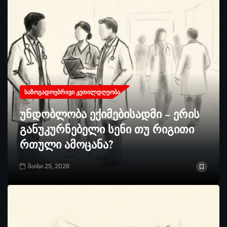
ᲡᲐᲖᲝᲒᲐᲓᲝᲔᲑᲠᲘᲕᲘ ᲙᲔᲗᲘᲚᲓᲦᲔᲝᲑᲐ
უნდობლობა ექიმებისადმი – ერის
განუკურნებელი სენი თუ რიგითი
რთული ამოცანა?
მაისი 25, 2026