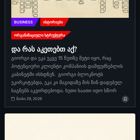
BUSINESS
ᲘᲡᲢᲝᲠᲘᲔᲑᲘ
ᲝᲠᲒᲐᲜᲘᲖᲐᲪᲘᲣᲚᲘ ᲡᲢᲠᲣᲥᲢᲣᲠᲐ
და რას აკეთებთ აქ?
გიორგი და ეკა უკვე 15 წუთზე მეტი იყო, რაც
პოტენციური კლიენტი კომპანიის დამფუძნებლის
კაბინეტში ისხდნენ. გიორგი ბლოკნოტს
უკირკიტებდა, ეკა კი მაგიდაზე მის წინ დადებულ
საგნებს აკვირდებოდა. ხუთი საათი იდო სწორ
მაისი 29, 2026