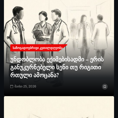
ᲡᲐᲖᲝᲒᲐᲓᲝᲔᲑᲠᲘᲕᲘ ᲙᲔᲗᲘᲚᲓᲦᲔᲝᲑᲐ
უნდობლობა ექიმებისადმი – ერის
განუკურნებელი სენი თუ რიგითი
რთული ამოცანა?
მაისი 25, 2026