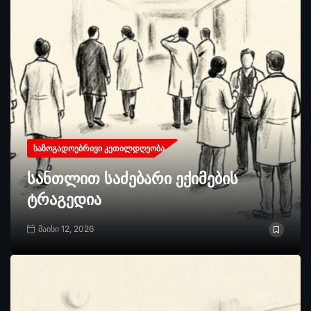
ᲡᲐᲖᲝᲒᲐᲓᲝᲔᲑᲠᲘᲕᲘ ᲙᲔᲗᲘᲚᲓᲦᲔᲝᲑᲐ
სანთლით საძებარი ექიმების
ტრაგედია
მაისი 12, 2026