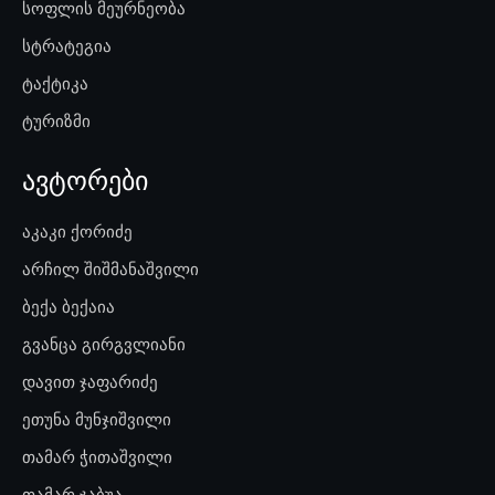
სოფლის მეურნეობა
სტრატეგია
ტაქტიკა
ტურიზმი
ავტორები
აკაკი ქორიძე
არჩილ შიშმანაშვილი
ბექა ბექაია
გვანცა გირგვლიანი
დავით ჯაფარიძე
ეთუნა მუნჯიშვილი
თამარ ჭითაშვილი
თამარ ჯაბუა