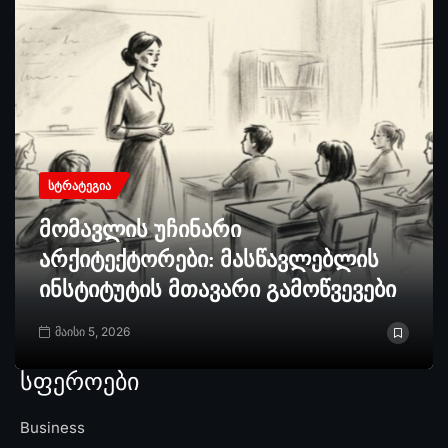
ᲡᲢᲠᲐᲢᲔᲒᲘᲐ
მომავლის უჩინარი
არქიტექტორები: მასწავლებლის
ინსტიტუტის მთავარი გამოწვევები
მაისი 5, 2026
სფეროები
Business