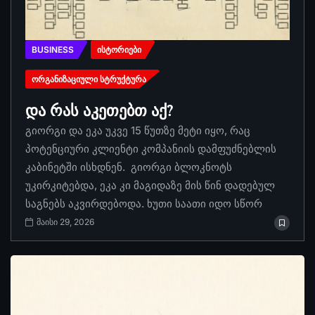
BUSINESS
ᲘᲡᲢᲝᲠᲘᲔᲑᲘ
ᲝᲠᲒᲐᲜᲘᲖᲐᲪᲘᲣᲚᲘ ᲡᲢᲠᲣᲥᲢᲣᲠᲐ
და რას აკეთებთ აქ?
გიორგი და ეკა უკვე 15 წუთზე მეტი იყო, რაც
პოტენციური კლიენტი კომპანიის დამფუძნებლის
კაბინეტში ისხდნენ. გიორგი ბლოკნოტს
უკირკიტებდა, ეკა კი მაგიდაზე მის წინ დადებულ
საგნებს აკვირდებოდა. ხუთი საათი იდო სწორ
მაისი 29, 2026