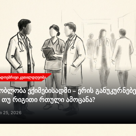
ᲐᲓᲝᲔᲑᲠᲘᲕᲘ ᲙᲔᲗᲘᲚᲓᲦᲔᲝᲑᲐ
ობლობა ექიმებისადმი – ერის განუკურნებ
ი თუ რიგითი რთული ამოცანა?
ი 25, 2026