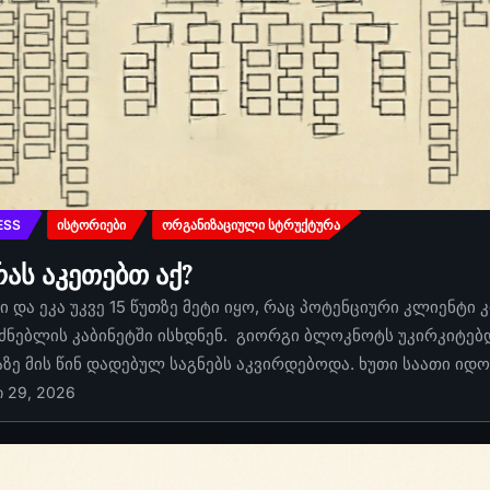
ESS
ᲘᲡᲢᲝᲠᲘᲔᲑᲘ
ᲝᲠᲒᲐᲜᲘᲖᲐᲪᲘᲣᲚᲘ ᲡᲢᲠᲣᲥᲢᲣᲠᲐ
რას აკეთებთ აქ?
 და ეკა უკვე 15 წუთზე მეტი იყო, რაც პოტენციური კლიენტი 
ძნებლის კაბინეტში ისხდნენ. გიორგი ბლოკნოტს უკირკიტებდა
აზე მის წინ დადებულ საგნებს აკვირდებოდა. ხუთი საათი იდ
ი 29, 2026