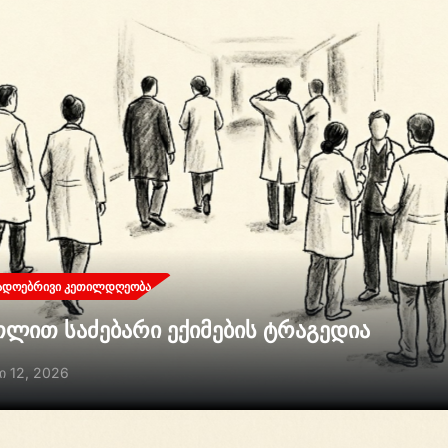
ᲐᲓᲝᲔᲑᲠᲘᲕᲘ ᲙᲔᲗᲘᲚᲓᲦᲔᲝᲑᲐ
თლით საძებარი ექიმების ტრაგედია
ი 12, 2026