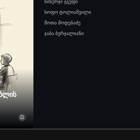
სინერჯი ჯგუფი
სოფო ტოლიაშვილი
შოთა მოდებაძე
ჯაბა ბურჯალიანი
ებლის