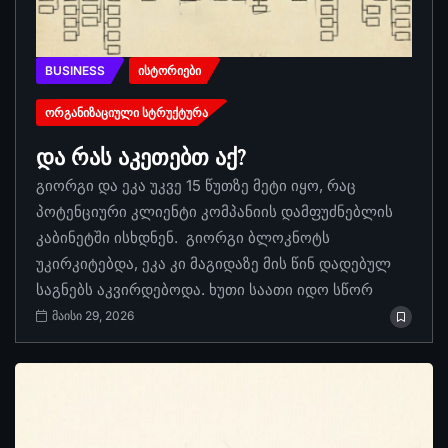
BUSINESS
ᲘᲡᲢᲝᲠᲘᲔᲑᲘ
ᲝᲠᲒᲐᲜᲘᲖᲐᲪᲘᲣᲚᲘ ᲡᲢᲠᲣᲥᲢᲣᲠᲐ
და რას აკეთებთ აქ?
გიორგი და ეკა უკვე 15 წუთზე მეტი იყო, რაც
პოტენციური კლიენტი კომპანიის დამფუძნებლის
კაბინეტში ისხდნენ. გიორგი ბლოკნოტს
უკირკიტებდა, ეკა კი მაგიდაზე მის წინ დადებულ
საგნებს აკვირდებოდა. ხუთი საათი იდო სწორ
მაისი 29, 2026