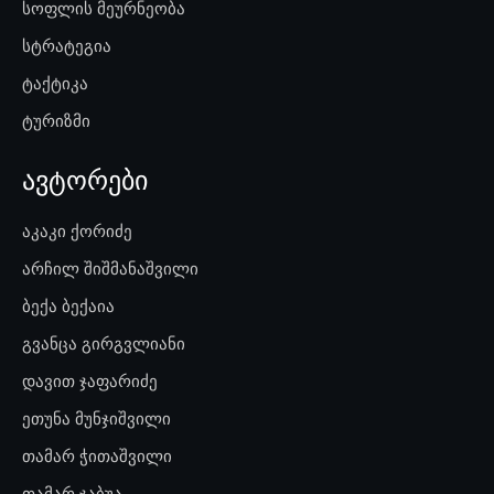
სოფლის მეურნეობა
სტრატეგია
ტაქტიკა
ტურიზმი
ავტორები
აკაკი ქორიძე
არჩილ შიშმანაშვილი
ბექა ბექაია
გვანცა გირგვლიანი
დავით ჯაფარიძე
ეთუნა მუნჯიშვილი
თამარ ჭითაშვილი
თამარ ჯაბუა