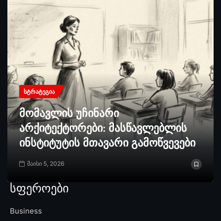
ᲡᲢᲠᲐᲢᲔᲒᲘᲐ
მომავლის უჩინარი
არქიტექტორები: მასწავლებლის
ინსტიტუტის მთავარი გამოწვევები
მაისი 5, 2026
სფეროები
Business