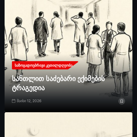
ᲡᲐᲖᲝᲒᲐᲓᲝᲔᲑᲠᲘᲕᲘ ᲙᲔᲗᲘᲚᲓᲦᲔᲝᲑᲐ
სანთლით საძებარი ექიმების
ტრაგედია
მაისი 12, 2026