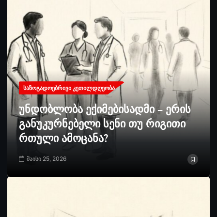
ᲡᲐᲖᲝᲒᲐᲓᲝᲔᲑᲠᲘᲕᲘ ᲙᲔᲗᲘᲚᲓᲦᲔᲝᲑᲐ
უნდობლობა ექიმებისადმი – ერის
განუკურნებელი სენი თუ რიგითი
რთული ამოცანა?
მაისი 25, 2026