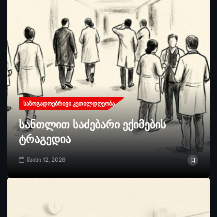
ᲡᲐᲖᲝᲒᲐᲓᲝᲔᲑᲠᲘᲕᲘ ᲙᲔᲗᲘᲚᲓᲦᲔᲝᲑᲐ
სანთლით საძებარი ექიმების
ტრაგედია
მაისი 12, 2026