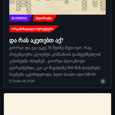
BUSINESS
ᲘᲡᲢᲝᲠᲘᲔᲑᲘ
ᲝᲠᲒᲐᲜᲘᲖᲐᲪᲘᲣᲚᲘ ᲡᲢᲠᲣᲥᲢᲣᲠᲐ
და რას აკეთებთ აქ?
გიორგი და ეკა უკვე 15 წუთზე მეტი იყო, რაც
პოტენციური კლიენტი კომპანიის დამფუძნებლის
კაბინეტში ისხდნენ. გიორგი ბლოკნოტს
უკირკიტებდა, ეკა კი მაგიდაზე მის წინ დადებულ
საგნებს აკვირდებოდა. ხუთი საათი იდო სწორ
მაისი 29, 2026