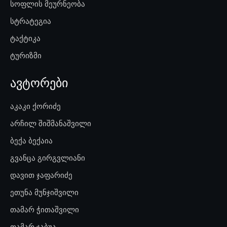
სოფლის მეურნეობა
სტრატეგია
ტაქტიკა
ტურიზმი
ავტორები
აკაკი ქორიძე
არჩილ შიშმანაშვილი
ბექა ბექაია
გვანცა გირგვლიანი
დავით ჯაფარიძე
ეთუნა მუნჯიშვილი
თამარ ჭითაშვილი
თამარ ჯაბუა