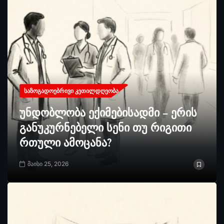
ᲡᲐᲖᲝᲒᲐᲓᲝᲔᲑᲠᲘᲕᲘ ᲙᲔᲗᲘᲚᲓᲦᲔᲝᲑᲐ
უნდობლობა ექიმებისადმი – ერის
განუკურნებელი სენი თუ რიგითი
რთული ამოცანა?
მაისი 25, 2026