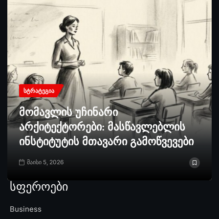
ᲡᲢᲠᲐᲢᲔᲒᲘᲐ
მომავლის უჩინარი
არქიტექტორები: მასწავლებლის
ინსტიტუტის მთავარი გამოწვევები
მაისი 5, 2026
სფეროები
Business