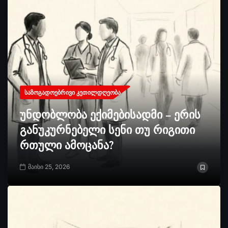
ᲡᲐᲖᲝᲒᲐᲓᲝᲔᲑᲠᲘᲕᲘ ᲙᲔᲗᲘᲚᲓᲦᲔᲝᲑᲐ
უნდობლობა ექიმებისადმი – ერის
განუკურნებელი სენი თუ რიგითი
რთული ამოცანა?
მაისი 25, 2026