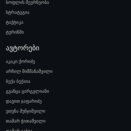
სოფლის მეურნეობა
სტრატეგია
ტაქტიკა
ტურიზმი
ავტორები
აკაკი ქორიძე
არჩილ შიშმანაშვილი
ბექა ბექაია
გვანცა გირგვლიანი
დავით ჯაფარიძე
ეთუნა მუნჯიშვილი
თამარ ჭითაშვილი
თამარ ჯაბუა