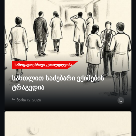
ᲡᲐᲖᲝᲒᲐᲓᲝᲔᲑᲠᲘᲕᲘ ᲙᲔᲗᲘᲚᲓᲦᲔᲝᲑᲐ
სანთლით საძებარი ექიმების
ტრაგედია
მაისი 12, 2026