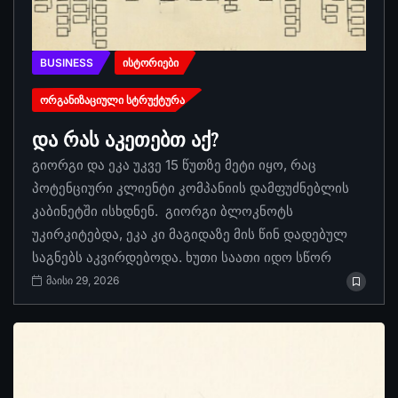
BUSINESS
ᲘᲡᲢᲝᲠᲘᲔᲑᲘ
ᲝᲠᲒᲐᲜᲘᲖᲐᲪᲘᲣᲚᲘ ᲡᲢᲠᲣᲥᲢᲣᲠᲐ
და რას აკეთებთ აქ?
გიორგი და ეკა უკვე 15 წუთზე მეტი იყო, რაც
პოტენციური კლიენტი კომპანიის დამფუძნებლის
კაბინეტში ისხდნენ. გიორგი ბლოკნოტს
უკირკიტებდა, ეკა კი მაგიდაზე მის წინ დადებულ
საგნებს აკვირდებოდა. ხუთი საათი იდო სწორ
მაისი 29, 2026