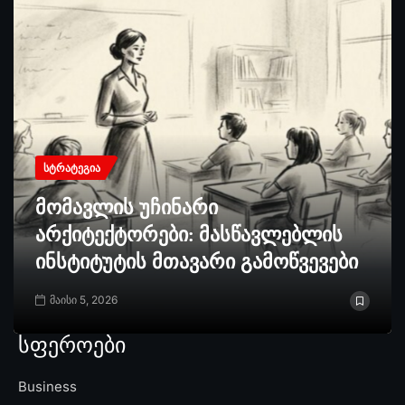
ᲡᲢᲠᲐᲢᲔᲒᲘᲐ
მომავლის უჩინარი
არქიტექტორები: მასწავლებლის
ინსტიტუტის მთავარი გამოწვევები
მაისი 5, 2026
სფეროები
Business