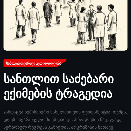
ᲡᲐᲖᲝᲒᲐᲓᲝᲔᲑᲠᲘᲕᲘ ᲙᲔᲗᲘᲚᲓᲦᲔᲝᲑᲐ
სანთლით საძებარი
ექიმების ტრაგედია
ჯანდაცვა ნებისმიერი სახელმწიფოს ფუნდამენტია, თუმცა,
დღეს საქართველოში ეს დარგი, პროგრესის ნაცვლად,
სერიოზულ რეგრესს განიცდის. ამ კრიზისის სათავე