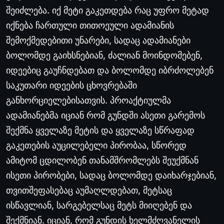
შეიძლება
.
იქ
მეტი
გაკეთდება
რაც
უფრო
მეტად
იქნება
ჩართული
თითოეული
ადამიანის
შემოქმედებითი
უნარები
,
სადაც
ადამიანები
ბოლომდე
გაიხსნებიან
,
ძალიან
მოინდომებენ
,
იდეებიც
გაუჩნდებათ
და
ბოლომდე
იბრძოლებენ
საკუთარი
იდეების
ცხოვრებაში
განხორციელებისათვის
.
პროაქტიულმა
ადამიანებმა
იციან
რომ
გუნდში
ასეთი
გარემოს
შექმნა
ყველაზე
მეტის
და
ყველაზე
სწრაფად
გაკეთების
აუცილებელი
პირობაა
,
სწორედ
ამიტომ
ცდილობენ
თანამშრომლებს
შეუქმნან
ისეთი
პირობები
,
სადაც
ბოლომდე
დაიხარჯებიან
,
თვითშეფასებაც
აუმაღლდებათ
,
მეტსაც
ისწავლიან
,
სარგებელსაც
მეტს
მიიღებენ
და
შექმნიან
.
იციან
,
რომ
გუნდის
ხელმძღვანელის