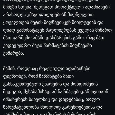
მიზეზი
ხდება
.
შედეგად
პროაქტიული
ადამიანები
არასოდეს
კმაყოფილდებიან
მიღწეულით
.
ყოველთვის
მეტის
მიღწევისკენ
მიილტვიან
და
ღიად
გამოხატავენ
მადლიერებას
ყველას
მიმართ
მათ
გარშემო
ამაში
დახმარების
გამო
.
რაც
მათ
კიდევ
უფრო
მეტი
წარმატების
მიღწევაში
ეხმარება
.
მაშინ
,
როდესაც
რეაქტიული
ადამაინები
ფიქრობენ
,
რომ
წარმატება
მათი
განსაკუთრებული
უნარების
და
მონდომების
შედეგია
,
შესაბამისად
ამ
წარმატებიდან
თვითონ
იმსახურებს
სახელსაც
და
დიდებასაც
,
ხოლო
წარუმატებლობა
მხოლოდ
გარემოებებისა
და
გარშემო
მყოფი
ადამიანების
მიზეზით
არის