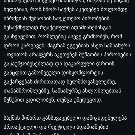
სიამოვნებთ
ტოვებენ
სამსახურს
,
მაგრამ
იქ
სადაც
ხვდებიან
,
რომ
სწორ
საქმეს
აკეთებენ
ბოლომდე
იბრძვიან
მუშაობის
საუკეთესო
პირობების
შესაქმნელად
რეაქტიული
ადამიანებისგან
გასხვავებით
,
რომლებიც
ასევე
გრძნობენ
,
რომ
დროს
კარგავენ
,
მაგრამ
ეგუებიან
ასეთ
სამსახურს
.
თვითონ
არაფერს
აკეთებენ
მუშაობის
პირობების
გასაუმჯობესებლად
და
დაკარგული
დროის
განცდით
გამოწვეული
დისკომფორტის
გაქარვებას
ძირითადად
ხელმძღვანელებზე
,
თანამშრომლებზე
,
სამსახურზე
ახლობლებთან
წუწუნით
ცდილობენ
,
თუმცა
უშედეგოდ
.
საქმის
მიმართ
განსხვავებული
დამიკიდებულება
პროაქტიული
და
რექტიული
ადამიანების