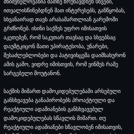
მნიშვნელოვანია
მათზე
ზრუნავდნენ
სხვები
,
ითვალისწინებდნენ
მათ
ინტერესებს
,
განწყობას
,
სხვანაირად
თავს
არასამართლიან
გარემოში
გრძნონებ
.
ისინი
საქმეს
უფრო
იმისათვის
აკეთებენ
,
რომ
საკუთარ
თავსაც
და
სხვებსაც
დაუმტკიცონ
მათი
უპირატესობა
,
უნარები
,
შესაძლებლობები
და
პატივისცემა
დაიმსახურონ
ამის
გამო
,
ვიდრე
იმისთვის
,
რომ
ვინმეს
რამე
სარგებელი
მოუტანონ
.
საქმის
მიმართ
დამოკიდებულებაში
არსებული
განსხვავება
განაპირობებს
პროაქტიული
და
რეაქტიული
ადამიანების
განსხვავებულ
დამოკიდებულებას
სწავლის
მიმართ
.
თუ
რეაქტიული
ადამიანები
სწავლობენ
იმისათვის
,