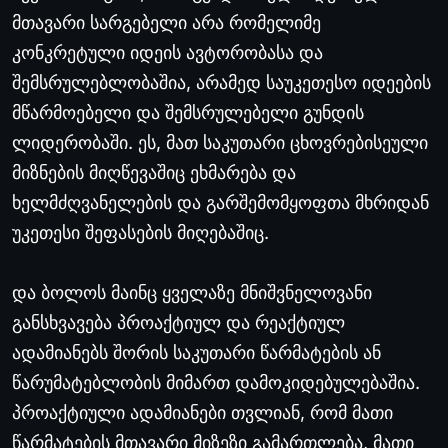
მთავარი
სარგებელი
არა
რომელიმე
კონკრეტული
იდეის
ავტორობასა
და
შემსრულებლობაშია
,
არამედ
საუკეთესო
იდეების
მწარმოებელი
და
შემსრულებელი
გუნდის
ლიდერობაში
.
ეს
,
მათ
საკუთარი
ცხოვრებისეული
მიზნების
მიღწევაშიც
ეხმარება
და
ხელმძღვანელების
და
გარშემომყოფთა
მხრიდან
უკეთესი
შეფასების
მიღებაშიც
.
და
ბოლოს
მაინც
ყველაზე
მნიშვნელოვანი
განსხვავება
პროაქტიულ
და
რეაქტიულ
ადამიანებს
შორის
საკუთარი
წარმატების
ან
წარუმატებლობის
მიმართ
დამოკიდებულებაშია
.
პროაქტიული
ადამიანები
თვლიან
,
რომ
მათი
წარმატების
მთავარი
მიზეზი
გამართლება
,
მათი