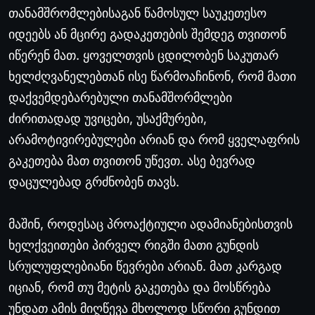
თანამშრომლებისაგან
წამოსულ
საუკეთესო
იდეებს
ან
მცირე
გადაკეთების
შემდეგ
თვითონ
იწერენ
მათ
.
ყოველთვის
ცდილობენ
საკუთარ
ხელძღვანელებთან
ისე
წარმოაჩინონ
,
რომ
მათი
დაქვემდებარებული
თანამშორმლები
ძირითადად
უვიცები
,
უსაქმურები
,
არამოტივირებულები
არიან
და
რომ
ყველაფრის
გაკეთება
მათ
თვითონ
უწევთ
.
ასე
ბევრად
დაცულებად
გრძნობენ
თავს
.
მაშინ
,
როდესაც
პროაქტიული
ადამიანებისთვის
ხელქვეითები
პირველ
რიგში
მათი
გუნდის
სრულუფლებიანი
წევრები
არიან
.
მათ
კარგად
იციან
,
რომ
თუ
მეტის
გაკეთება
და
მოსწრება
უნდათ
ამის
მიღწევა
მხოლოდ
სწორი
გუნდით