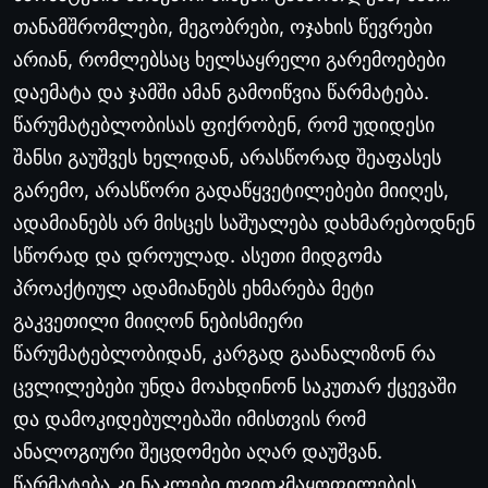
თანამშრომლები
,
მეგობრები
,
ოჯახის
წევრები
არიან
,
რომლებსაც
ხელსაყრელი
გარემოებები
დაემატა
და
ჯამში
ამან
გამოიწვია
წარმატება
.
წარუმატებლობისას
ფიქრობენ
,
რომ
უდიდესი
შანსი
გაუშვეს
ხელიდან
,
არასწორად
შეაფასეს
გარემო
,
არასწორი
გადაწყვეტილებები
მიიღეს
,
ადამიანებს
არ
მისცეს
საშუალება
დახმარებოდნენ
სწორად
და
დროულად
.
ასეთი
მიდგომა
პროაქტიულ
ადამიანებს
ეხმარება
მეტი
გაკვეთილი
მიიღონ
ნებისმიერი
წარუმატებლობიდან
,
კარგად
გაანალიზონ
რა
ცვლილებები
უნდა
მოახდინონ
საკუთარ
ქცევაში
და
დამოკიდებულებაში
იმისთვის
რომ
ანალოგიური
შეცდომები
აღარ
დაუშვან
.
წარმატება
კი
ნაკლები
თვითკმაყოფილების