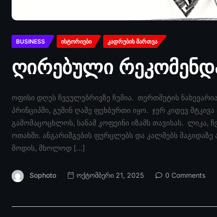
BUSINESS
ᲘᲡᲢᲝᲠᲘᲔᲑᲘ
ᲙᲐᲓᲠᲔᲑᲘᲡ ᲛᲐᲠᲗᲕᲐ
ღირებული რეკომენდ
ოფისი დღეს ჩვეულებრივზე ჩუმია. თერთმეტის ნახევარი
პრინციპში, გუშინ ღამე ფეხბურთი იყო. ჯერ კიდევ მტკივა თ
გამომაცოცხლოს, სანამ კოფეინი იზამს თავისას. ლიკა, 
ოთახში. ანგარიშგების ფურცლებს და კალმებს მაგიდაზე 
მოდის, მხოლოდ […]
Sophoto
ოქტომბერი 21, 2025
0 Comments