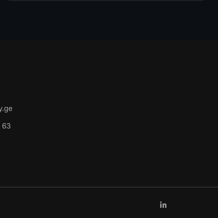
y.ge
 63