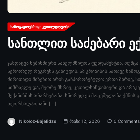
ᲡᲐᲖᲝᲒᲐᲓᲝᲔᲑᲠᲘᲕᲘ ᲙᲔᲗᲘᲚᲓᲦᲔᲝᲑᲐ
სანთლით საძებარი ე
ჯანდაცვა ნებისმიერი სახელმწიფოს ფუნდამენტია, თუმცა
სერიოზულ რეგრესს განიცდის. ამ კრიზისის სათავე საზ
ძირითადი მიზეზით არის განპირობებული: ერთი მხრივ, ს
სიმრავლე და, მეორე მხრივ, კეთილსინდისიერი და არაკე
მექანიზმის არარსებობა. სწორედ ეს მოცემულობა ქმნის გ
თეთრხალათიანი […]
Nikoloz-Bajelidze
მაისი 12, 2026
0 Comments