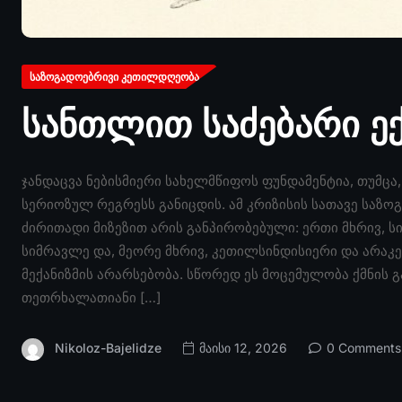
ᲡᲐᲖᲝᲒᲐᲓᲝᲔᲑᲠᲘᲕᲘ ᲙᲔᲗᲘᲚᲓᲦᲔᲝᲑᲐ
სანთლით საძებარი ე
ჯანდაცვა ნებისმიერი სახელმწიფოს ფუნდამენტია, თუმცა
სერიოზულ რეგრესს განიცდის. ამ კრიზისის სათავე საზ
ძირითადი მიზეზით არის განპირობებული: ერთი მხრივ, ს
სიმრავლე და, მეორე მხრივ, კეთილსინდისიერი და არაკე
მექანიზმის არარსებობა. სწორედ ეს მოცემულობა ქმნის გ
თეთრხალათიანი […]
Nikoloz-Bajelidze
მაისი 12, 2026
0 Comments