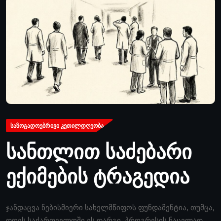
ᲡᲐᲖᲝᲒᲐᲓᲝᲔᲑᲠᲘᲕᲘ ᲙᲔᲗᲘᲚᲓᲦᲔᲝᲑᲐ
სანთლით საძებარი
ექიმების ტრაგედია
ჯანდაცვა ნებისმიერი სახელმწიფოს ფუნდამენტია, თუმცა,
დღეს საქართველოში ეს დარგი, პროგრესის ნაცვლად,